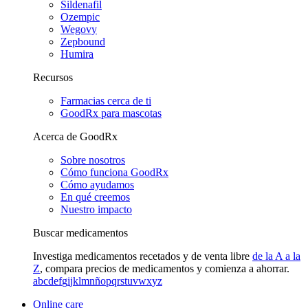
Sildenafil
Ozempic
Wegovy
Zepbound
Humira
Recursos
Farmacias cerca de ti
GoodRx para mascotas
Acerca de GoodRx
Sobre nosotros
Cómo funciona GoodRx
Cómo ayudamos
En qué creemos
Nuestro impacto
Buscar medicamentos
Investiga medicamentos recetados y de venta libre
de la A a la
Z
, compara precios de medicamentos y comienza a ahorrar.
a
b
c
d
e
f
g
i
j
k
l
m
n
ñ
o
p
q
r
s
t
u
v
w
x
y
z
Online care