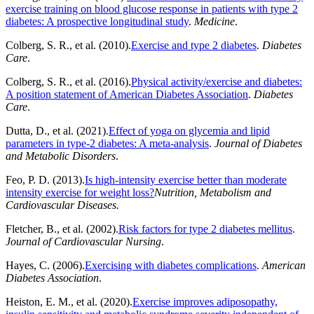
exercise training on blood glucose response in patients with type 2
diabetes: A prospective longitudinal study
.
Medicine
.
Colberg, S. R., et al. (2010).
Exercise and type 2 diabetes
.
Diabetes
Care
.
Colberg, S. R., et al. (2016).
Physical activity/exercise and diabetes:
A position statement of American Diabetes Association
.
Diabetes
Care
.
Dutta, D., et al. (2021).
Effect of yoga on glycemia and lipid
parameters in type-2 diabetes: A meta-analysis
.
Journal of Diabetes
and Metabolic Disorders
.
Feo, P. D. (2013).
Is high-intensity exercise better than moderate
intensity exercise for weight loss?
Nutrition, Metabolism and
Cardiovascular Diseases.
Fletcher, B., et al. (2002).
Risk factors for type 2 diabetes mellitus
.
Journal of Cardiovascular Nursing
.
Hayes, C. (2006).
Exercising with diabetes complications
.
American
Diabetes Association
.
Heiston, E. M., et al. (2020).
Exercise improves adiposopathy,