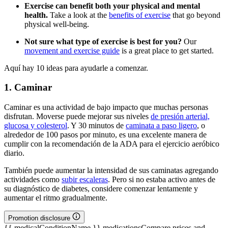
Exercise can benefit both your physical and mental
health.
Take a look at the
benefits of exercise
that go beyond
physical well-being.
Not sure what type of exercise is best for you?
Our
movement and exercise guide
is a great place to get started.
Aquí hay 10 ideas para ayudarle a comenzar.
1. Caminar
Caminar es una actividad de bajo impacto que muchas personas
disfrutan. Moverse puede mejorar sus niveles
de presión arterial,
glucosa y colesterol
. Y 30 minutos de
caminata a paso ligero
, o
alrededor de 100 pasos por minuto, es una excelente manera de
cumplir con la recomendación de la ADA para el ejercicio aeróbico
diario.
También puede aumentar la intensidad de sus caminatas agregando
actividades como
subir escaleras
. Pero si no estaba activo antes de
su diagnóstico de diabetes, considere comenzar lentamente y
aumentar el ritmo gradualmente.
Promotion disclosure
{{ medicalConditionName }} medications
Compare prices and