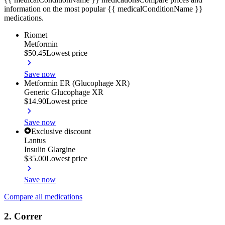
information on the most popular {{ medicalConditionName }}
medications.
Riomet
Metformin
$50.45
Lowest price
Save now
Metformin ER (Glucophage XR)
Generic Glucophage XR
$14.90
Lowest price
Save now
Exclusive discount
Lantus
Insulin Glargine
$35.00
Lowest price
Save now
Compare all medications
2. Correr