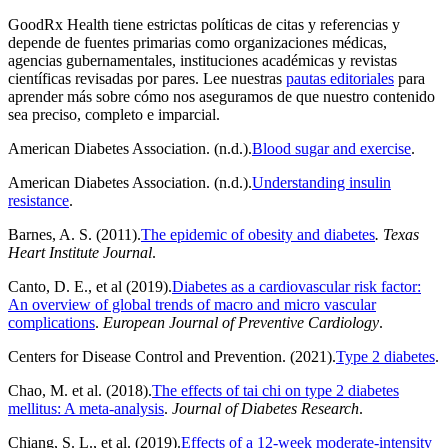
GoodRx Health tiene estrictas políticas de citas y referencias y
depende de fuentes primarias como organizaciones médicas,
agencias gubernamentales, instituciones académicas y revistas
científicas revisadas por pares. Lee nuestras
pautas editoriales
para
aprender más sobre cómo nos aseguramos de que nuestro contenido
sea preciso, completo e imparcial.
American Diabetes Association. (n.d.).
Blood sugar and exercise
.
American Diabetes Association. (n.d.).
Understanding insulin
resistance
.
Barnes, A. S. (2011).
The epidemic of obesity and diabetes
. Texas
Heart Institute Journal
.
Canto, D. E., et al (2019).
Diabetes as a cardiovascular risk factor:
An overview of global trends of macro and micro vascular
complications
.
European Journal of Preventive Cardiology
.
Centers for Disease Control and Prevention. (2021).
Type 2 diabetes
.
Chao, M. et al. (2018).
The effects of tai chi on type 2 diabetes
mellitus: A meta-analysis
.
Journal of Diabetes Research
.
Chiang, S. L., et al. (2019).
Effects of a 12-week moderate-intensity