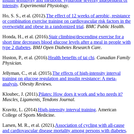
insulin sensitivity and metabolic syndrome severity independent of
intensity
.
Experimental Physiology
.
Ho, S. S., et al. (2012).
The effect of 12 weeks of aerobic, resistance
or combination exercise training on cardiovascular risk factors in the
overweight and obese in a randomized trial
.
BMC Public Health
.
Honda, H., et al. (2016).
Stair climbing/descending exercise for a
short time decreases blood glucose levels after a meal in people with
type 2 diabetes
.
BMJ Open Diabetes Research Care
.
Huston, P., et al. (2016).
Health benefits of tai chi
.
Canadian Family
Physician.
Jellyman, C., et al. (2015).
The effects of high-intensity interval
training on glucose regulation and insulin resistance: A meta-
analysis
. O
besity Reviews
.
Kloubec, J. (2011).
Pilates: How does it work and who needs it?
Muscles, Ligaments, Tendons Journal
.
Kravitz, L. (2014).
High-intensity interval training
. American
College of Sports Medicine.
Larsen, M. R., et al. (2021).
Association of cycling with all-cause
and cardiovascular disease mortality among persons with diabetes
.