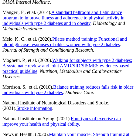
JAMA Internal Medicine
.
Mangeri, F., et al. (2014).
A standard ballroom and Latin dance
program to improve fitness and adherence to physical activity in
individuals with type 2 diabetes and in obesity
.
Diabetology and
Metabolic Syndrome.
Melo, K. C., et al. (2020).
Pilates method training: Functional and
blood glucose responses of older women with type 2 diabetes
.
Journal of Strength and Conditioning Research
.
Moghetti, P., et al. (2020).
Walking for subjects with type 2 diabetes:
A systematic review and joint AMD/SID/SISMES evidence-based
practical guideline
.
Nutrition, Metabolism and Cardiovascular
Diseases
.
Morrison, S., et al. (2010).
Balance training reduces falls risk in older
individuals with type 2 diabetes
.
Diabetes Care
.
National Institute of Neurological Disorders and Stroke.
(2021).
Stroke information
.
National Institute on Aging. (2021).
Four types of exercise can
improve your health and physical ability.
News in Health. (2020).
Maintain your muscle: Strength training at