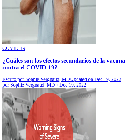
COVID-19
¿Cuáles son los efectos secundarios de la vacuna
contra el COVID-19?
Escrito por
Sophie Vergnaud, MD
Updated on Dec 19, 2022
por
Sophie Vergnaud, MD
•
Dec 19, 2022