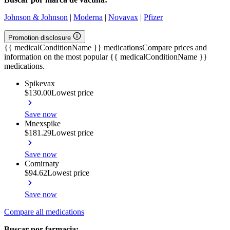
Johnson & Johnson
|
Moderna
|
Novavax
|
Pfizer
Promotion disclosure
{{ medicalConditionName }} medications
Compare prices and
information on the most popular {{ medicalConditionName }}
medications.
Spikevax
$130.00
Lowest price
Save now
Mnexspike
$181.29
Lowest price
Save now
Comirnaty
$94.62
Lowest price
Save now
Compare all medications
Buscar por farmacia: