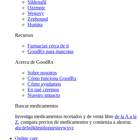
Sildenafil
Ozempic
Wegovy
Zepbound
Humira
Recursos
Farmacias cerca de ti
GoodRx para mascotas
Acerca de GoodRx
Sobre nosotros
Cómo funciona GoodRx
Cómo ayudamos
En qué creemos
Nuestro impacto
Buscar medicamentos
Investiga medicamentos recetados y de venta libre
de la A a la
Z
, compara precios de medicamentos y comienza a ahorrar.
a
b
c
d
e
f
g
i
j
k
l
m
n
ñ
o
p
q
r
s
t
u
v
w
x
y
z
Online care