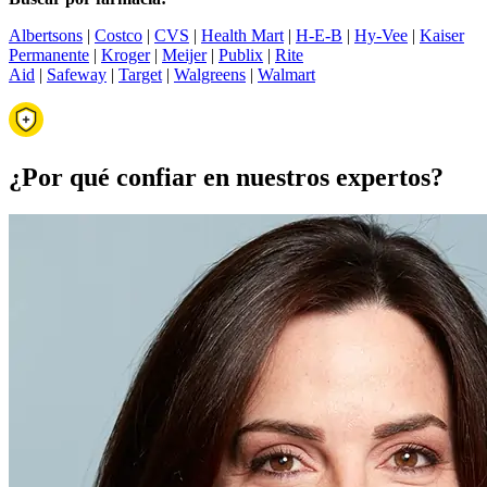
Albertsons
|
Costco
|
CVS
|
Health Mart
|
H-E-B
|
Hy-Vee
|
Kaiser
Permanente
|
Kroger
|
Meijer
|
Publix
|
Rite
Aid
|
Safeway
|
Target
|
Walgreens
|
Walmart
¿Por qué confiar en nuestros expertos?